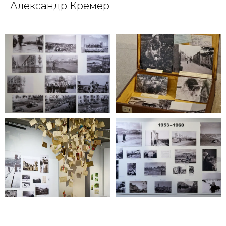
Александр Кремер
Галерея
На Шаболовке
вт-вс 11:00-20:00
Главная
О нас
+7 (495) 954-30-09
Выставки & события
info-nashabolovke@vzmoscow.ru
Студии
Новости
Заявка на проект
Контакты
FAQ
Блог
Музей авангарда
© 2017-2026 Выставочные залы Москвы
Использование материалов разрешено только с
предварительного согласия правообладателей.
Все права на изображения и тексты принадлежат
их авторам.
16+
© 2017-2026 Выставочные залы Москвы
Сайт может содержать контент, не